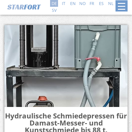
DE
IT
EN
NO
FR
ES
NL
DA
SV
Hydraulische Schmiedepressen für
Damast-Messer- und
Kunstschmiede bis 88 t.