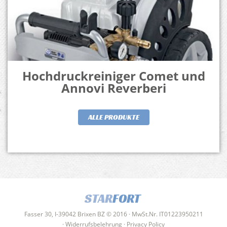
Hochdruckreiniger Comet und
Annovi Reverberi
ALLE PRODUKTE
STAR
FORT
Fasser 30, I-39042 Brixen BZ © 2016 · MwSt.Nr. IT01223950211
·
Widerrufsbelehrung
·
Privacy Policy