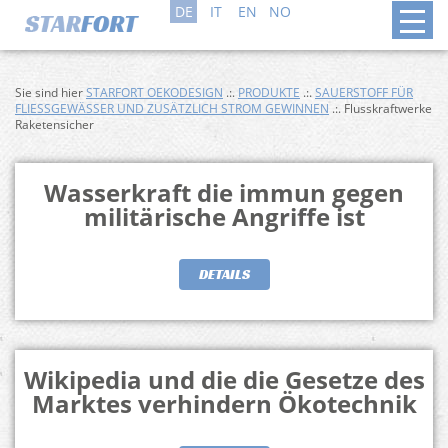
DE
IT
EN
NO
Sie sind hier
STARFORT OEKODESIGN
.:.
PRODUKTE
.:.
SAUERSTOFF FÜR
FLIESSGEWÄSSER UND ZUSÄTZLICH STROM GEWINNEN
.:. Flusskraftwerke
Raketensicher
Wasserkraft die immun gegen
militärische Angriffe ist
DETAILS
Wikipedia und die die Gesetze des
Marktes verhindern Ökotechnik